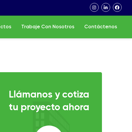
ectos
Trabaje Con Nosotros
Contáctenos
Llámanos y cotiza
tu proyecto ahora