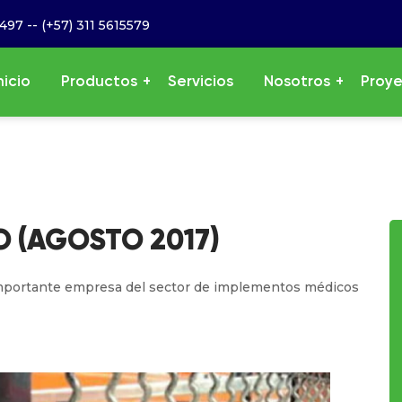
6497
--
(+57) 311 5615579
nicio
Productos
Servicios
Nosotros
Proy
 (AGOSTO 2017)
importante empresa del sector de implementos médicos