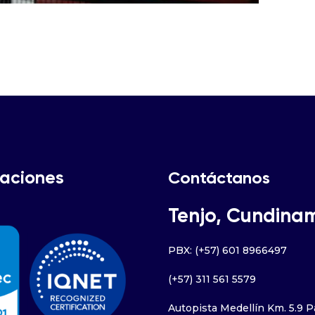
caciones
Contáctanos
Tenjo, Cundina
PBX: (+57) 601 8966497
(+57) 311 561 5579
Autopista Medellín Km. 5.9 