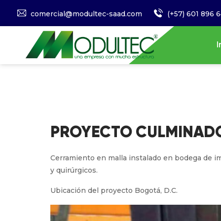
comercial@modultec-saad.com
(+57) 601 896 
I
PROYECTO CULMINADO
Cerramiento en malla instalado en bodega de 
y quirúrgicos.
Ubicación del proyecto Bogotá, D.C.